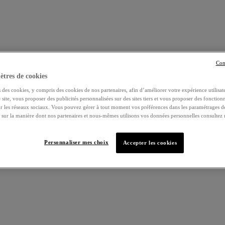
Con
tres de cookies
 des cookies, y compris des cookies de nos partenaires, afin d’améliorer votre expérience utilisate
e site, vous proposer des publicités personnalisées sur des sites tiers et vous proposer des fonctionn
ur les réseaux sociaux. Vous pouvez gérer à tout moment vos préférences dans les paramétrages d
s sur la manière dont nos partenaires et nous-mêmes utilisons vos données personnelles consultez 
Personnaliser mes choix
Accepter les cookies