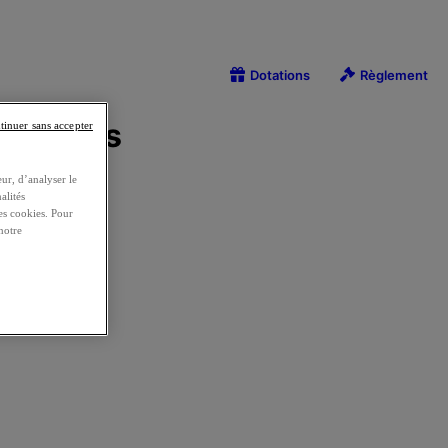
tinuer sans accepter
ur, d’analyser le
alités
es cookies. Pour
notre